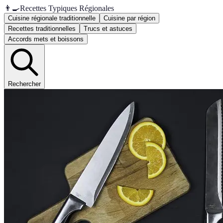
👨‍🍳
Recettes Typiques Régionales
Cuisine régionale traditionnelle
Cuisine par région
Recettes traditionnelles
Trucs et astuces
Accords mets et boissons
Rechercher