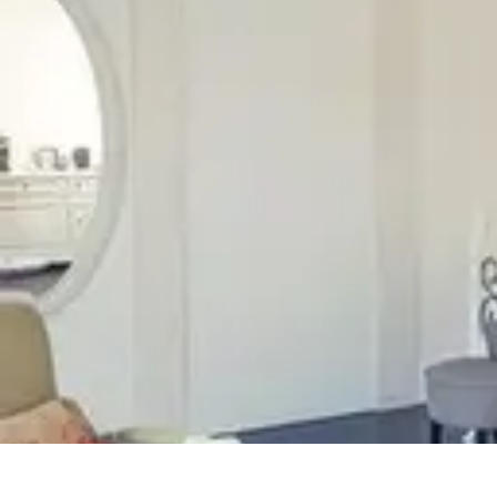
Recettes Typiques Régionales
Cuisine par région
Trucs et astuces
Recettes traditionnelles
Tendances
In
Recettes Typiques Régionales