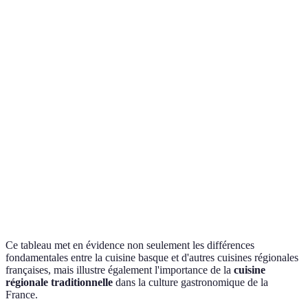
Origine
Produits locaux
des
Variété selon les régions
frais
Ingrédients
Techniques
Grill, Marinage
Techniques diversifiées
Culinaires
Saveurs
Piquant, Épicé
Équilibré, Doux
Familial et
Repas
Formelle et informelle
partagé
Ce tableau met en évidence non seulement les différences
fondamentales entre la cuisine basque et d'autres cuisines régionales
françaises, mais illustre également l'importance de la
cuisine
régionale traditionnelle
dans la culture gastronomique de la
France.