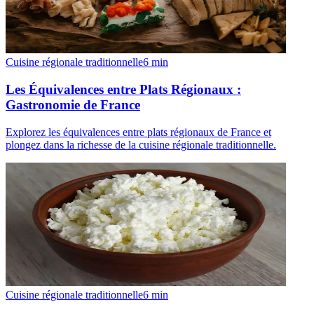
Cuisine régionale traditionnelle
6
min
Les Équivalences entre Plats Régionaux :
Gastronomie de France
Explorez les équivalences entre plats régionaux de France et
plongez dans la richesse de la cuisine régionale traditionnelle.
Cuisine régionale traditionnelle
6
min