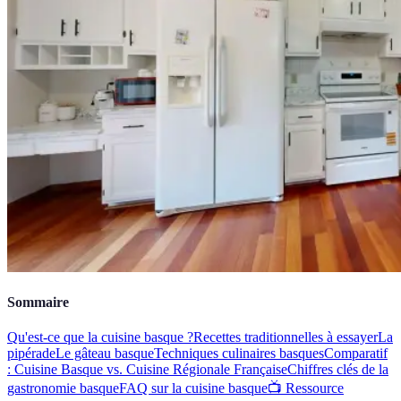
Sommaire
Qu'est-ce que la cuisine basque ?
Recettes traditionnelles à essayer
La
pipérade
Le gâteau basque
Techniques culinaires basques
Comparatif
: Cuisine Basque vs. Cuisine Régionale Française
Chiffres clés de la
gastronomie basque
FAQ sur la cuisine basque
📺 Ressource