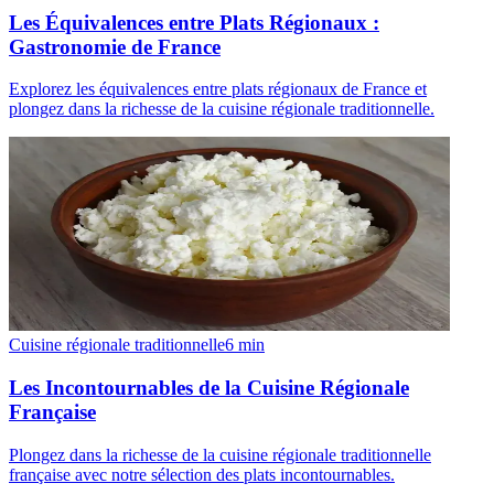
Les Équivalences entre Plats Régionaux :
Gastronomie de France
Explorez les équivalences entre plats régionaux de France et
plongez dans la richesse de la cuisine régionale traditionnelle.
Cuisine régionale traditionnelle
6
min
Les Incontournables de la Cuisine Régionale
Française
Plongez dans la richesse de la cuisine régionale traditionnelle
française avec notre sélection des plats incontournables.