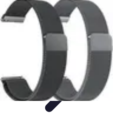
Recettes Typiques Régionales
Cuisine par région
Trucs et astuces
Recettes
traditionnelles
Tendances
Ingrédients typiques
Recettes Typiques Régionales