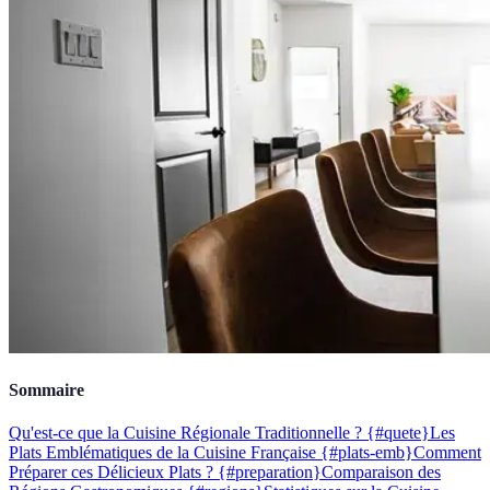
Sommaire
Qu'est-ce que la Cuisine Régionale Traditionnelle ? {#quete}
Les
Plats Emblématiques de la Cuisine Française {#plats-emb}
Comment
Préparer ces Délicieux Plats ? {#preparation}
Comparaison des