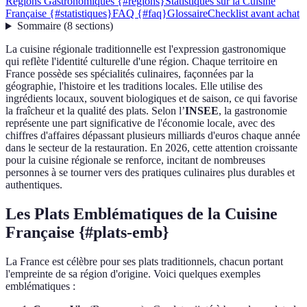
Régions Gastronomiques {#regions}
Statistiques sur la Cuisine
Française {#statistiques}
FAQ {#faq}
Glossaire
Checklist avant achat
Sommaire
(
8
sections
)
La cuisine régionale traditionnelle est l'expression gastronomique
qui reflète l'identité culturelle d'une région. Chaque territoire en
France possède ses spécialités culinaires, façonnées par la
géographie, l'histoire et les traditions locales. Elle utilise des
ingrédients locaux, souvent biologiques et de saison, ce qui favorise
la fraîcheur et la qualité des plats. Selon l’
INSEE
, la gastronomie
représente une part significative de l'économie locale, avec des
chiffres d'affaires dépassant plusieurs milliards d'euros chaque année
dans le secteur de la restauration. En 2026, cette attention croissante
pour la cuisine régionale se renforce, incitant de nombreuses
personnes à se tourner vers des pratiques culinaires plus durables et
authentiques.
Les Plats Emblématiques de la Cuisine
Française {#plats-emb}
La France est célèbre pour ses plats traditionnels, chacun portant
l'empreinte de sa région d'origine. Voici quelques exemples
emblématiques :