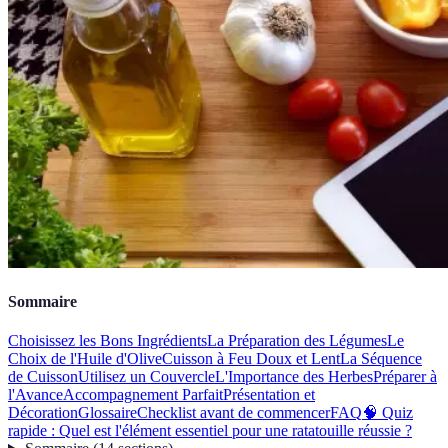
Sommaire
Choisissez les Bons Ingrédients
La Préparation des Légumes
Le
Choix de l'Huile d'Olive
Cuisson à Feu Doux et Lent
La Séquence
de Cuisson
Utilisez un Couvercle
L'Importance des Herbes
Préparer à
l'Avance
Accompagnement Parfait
Présentation et
Décoration
Glossaire
Checklist avant de commencer
FAQ
🧠 Quiz
rapide : Quel est l'élément essentiel pour une ratatouille réussie ?